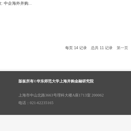
 中企海外并购...
每页
14
记录
总共
11
记录
第一页
版板所有©华东师范大学上海并购金融研究院
上海市中山北路3663号理科大楼A座1713室 200062
电话：021-62235165